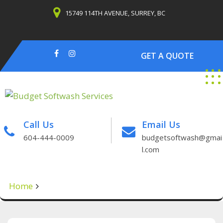
Skip
15749 114TH AVENUE, SURREY, BC
to
content
GET A QUOTE
Call Us
Email Us
604-444-0009
budgetsoftwash@gmai
l.com
Home